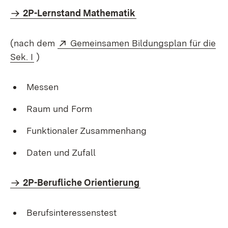
2P-Lernstand Mathematik
Extern:
(nach dem
Gemeinsamen Bildungsplan für die
(Öffnet in neuem Fenster)
Sek. I
)
Messen
Raum und Form
Funktionaler Zusammenhang
Daten und Zufall
2P-Berufliche Orientierung
Berufsinteressenstest